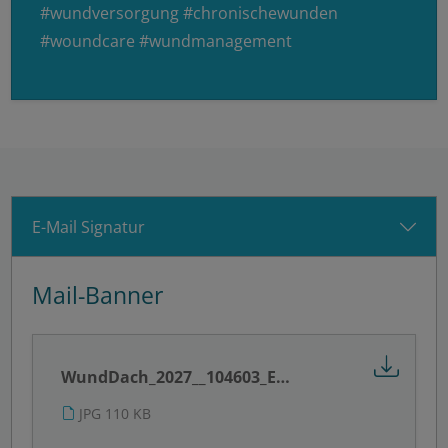
#wundversorgung #chronischewunden
#woundcare #wundmanagement
E-Mail Signatur
Mail-Banner
WundDach_2027__104603_E-Mail-Banner_700_x_150_px_vom_14.11.2025.jpg
JPG 110 KB