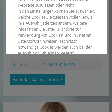
Webseite zuzulassen oder nicht.
In den Einstellungen können Sie auswählen,
welche Cookies Sie zulassen wollen, sowie
Ihre Auswahl jederzeit ändern. Weitere
Infos finden Sie unter „Richtlinie zur
Verwendung von Cookies“ und in unseren
Datenschutzhinweisen. Technisch
Jana Görls
notwendige Cookies werden auch bei der
Projektleitung
Auswahl von „ablehnen“ gesetzt.
Telefon
+49 3641 3116-345
Notwendige Cookies
Statistisch
wunddach@conventus.de
Externer Inhalt
Alle auswählen